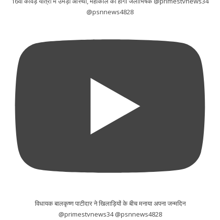
16वीं कांवड़ यात्रा में उमड़ी आस्था, महाकाल का होगा जलाभिषेक @primestvnews34
@psnnews4828
विधायक बालकृष्ण पाटीदार ने खिलाड़ियों के बीच मनाया अपना जन्मदिन
@primestvnews34 @psnnews4828