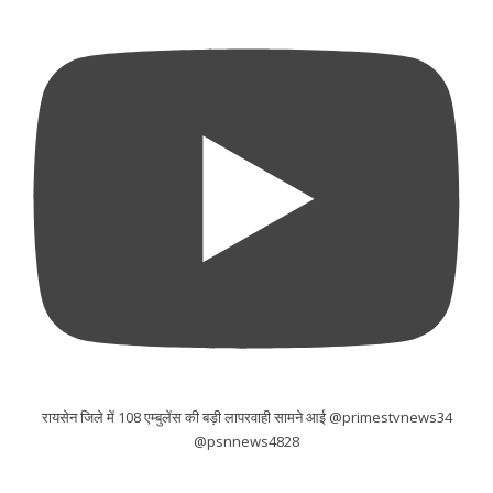
रायसेन जिले में 108 एम्बुलेंस की बड़ी लापरवाही सामने आई @primestvnews34
@psnnews4828