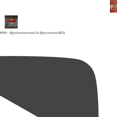
ड़क हादसा। @primestvnews34 @psnnews4828