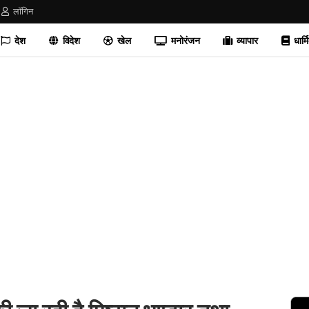
लॉगिन
देश
विदेश
खेल
मनोरंजन
व्यापार
धार्म