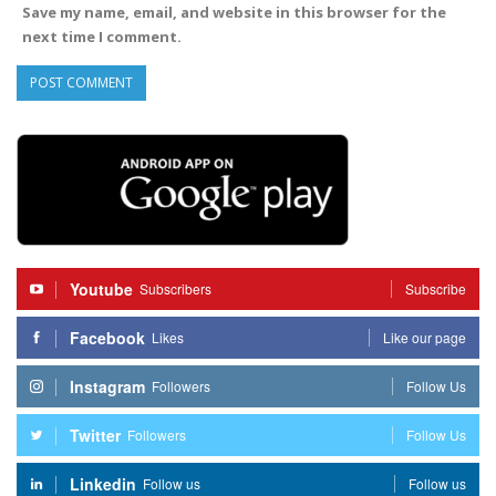
Save my name, email, and website in this browser for the
next time I comment.
Youtube
Subscribers
Subscribe
Facebook
Likes
Like our page
Instagram
Followers
Follow Us
Twitter
Followers
Follow Us
Linkedin
Follow us
Follow us