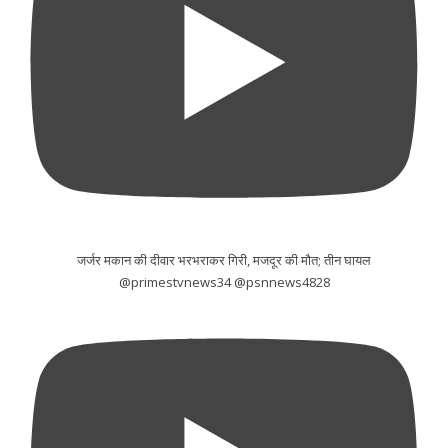
जर्जर मकान की दीवार भरभराकर गिरी, मजदूर की मौत; तीन घायल
@primestvnews34 @psnnews4828