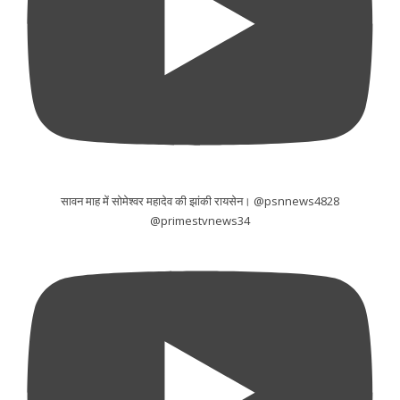
सावन माह में सोमेश्वर महादेव की झांकी रायसेन। @psnnews4828
@primestvnews34