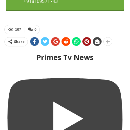
+918109571743
107
0
Share
Primes Tv News