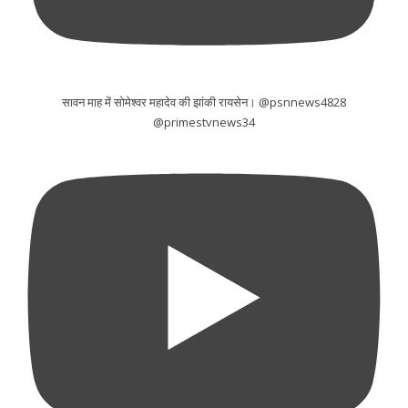
सावन माह में सोमेश्वर महादेव की झांकी रायसेन। @psnnews4828
@primestvnews34