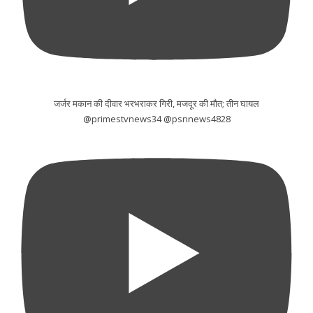
जर्जर मकान की दीवार भरभराकर गिरी, मजदूर की मौत; तीन घायल
@primestvnews34 @psnnews4828