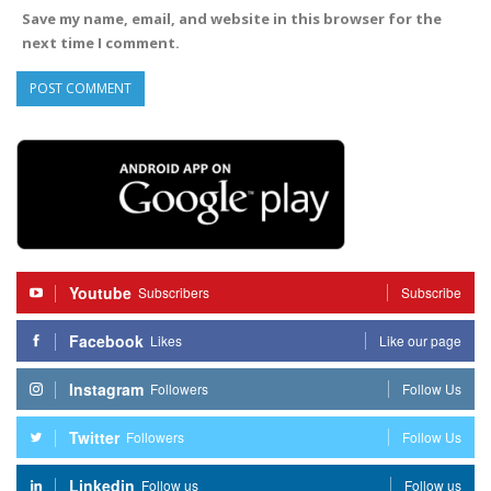
Save my name, email, and website in this browser for the
next time I comment.
Youtube
Subscribers
Subscribe
Facebook
Likes
Like our page
Instagram
Followers
Follow Us
Twitter
Followers
Follow Us
Linkedin
Follow us
Follow us