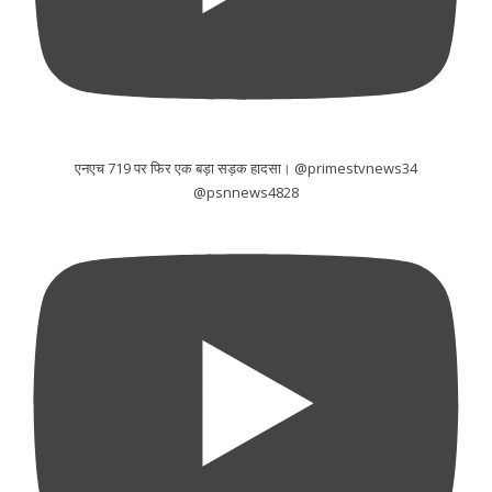
एनएच 719 पर फिर एक बड़ा सड़क हादसा। @primestvnews34
@psnnews4828