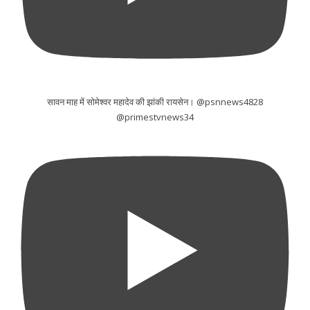
सावन माह में सोमेश्वर महादेव की झांकी रायसेन। @psnnews4828
@primestvnews34