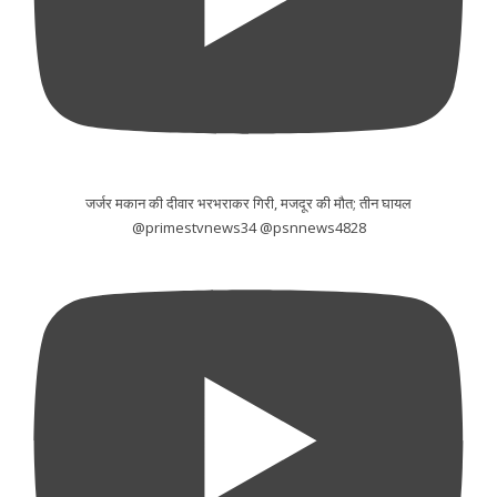
जर्जर मकान की दीवार भरभराकर गिरी, मजदूर की मौत; तीन घायल
@primestvnews34 @psnnews4828