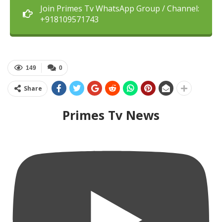
Join Primes Tv WhatsApp Group / Channel:
+918109571743
149
0
Share
Primes Tv News